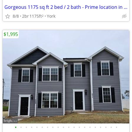
Gorgeous 1175 sq ft 2 bed / 2 bath - Prime location in York
8/8
2br
1175ft
York
2
$1,995
•
•
•
•
•
•
•
•
•
•
•
•
•
•
•
•
•
•
•
•