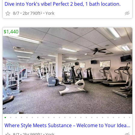
Dive into York's vibe! Perfect 2 bed, 1 bath location.
8/7
2br
790ft
York
2
$1,440
•
•
•
•
•
•
•
•
•
•
•
•
•
•
•
•
•
•
•
•
•
•
•
•
Where Style Meets Substance – Welcome to Your Ideal Living Space!
8/7
2br
990ft
York
2