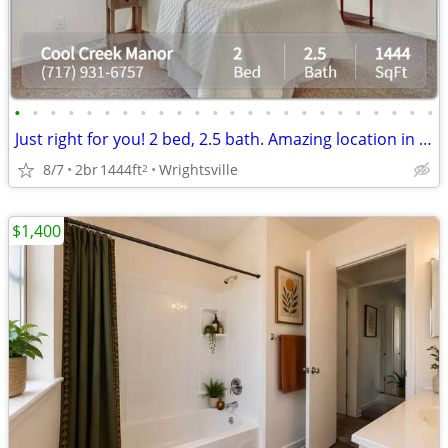
•
•
•
•
•
•
•
•
•
•
•
•
•
•
•
•
•
•
•
•
•
•
•
•
Just right for you! 2 bed, 2.5 bath. Amazing location in Wrightsville
8/7
2br
1444ft
Wrightsville
2
$1,400