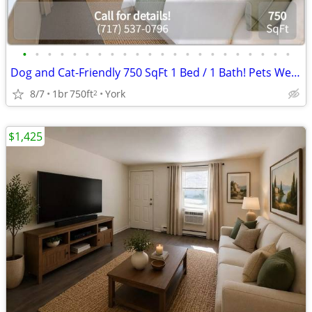
•
•
•
•
•
•
•
•
•
•
•
•
•
•
•
•
•
•
•
•
•
•
Dog and Cat-Friendly 750 SqFt 1 Bed / 1 Bath! Pets Welcome Here!
8/7
1br
750ft
York
2
$1,425