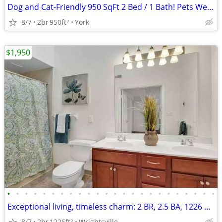
Dog and Cat-Friendly 950 SqFt 2 Bed / 1 Bath! Pets Welcome Here!
8/7
2br
950ft
York
2
$1,950
•
•
•
•
•
•
•
•
•
•
•
•
•
•
•
•
•
•
•
•
•
•
•
•
Exceptional living, timeless charm: 2 BR, 2.5 BA, 1226 Sq Ft.
8/7
2br
1226ft
Wrightsville
2