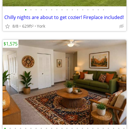
•
•
•
•
•
•
•
•
•
•
•
•
•
•
•
•
Chilly nights are about to get cozier! Fireplace included!
8/8
629ft
York
2
$1,575
•
•
•
•
•
•
•
•
•
•
•
•
•
•
•
•
•
•
•
•
•
•
•
•