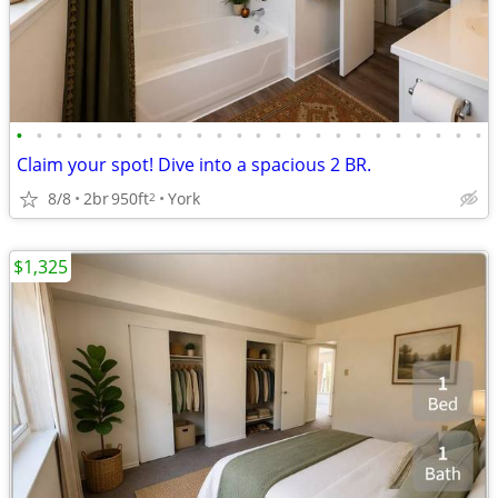
•
•
•
•
•
•
•
•
•
•
•
•
•
•
•
•
•
•
•
•
•
•
•
•
Claim your spot! Dive into a spacious 2 BR.
8/8
2br
950ft
York
2
$1,325