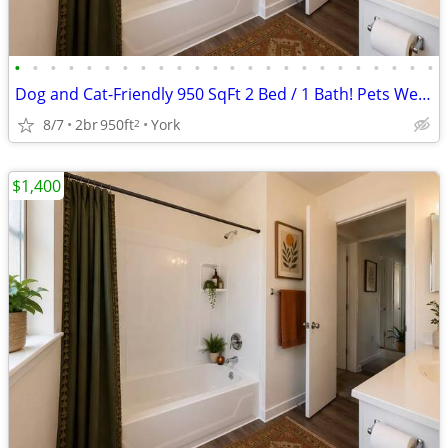
•
•
•
•
•
•
•
•
•
•
•
•
•
•
•
•
•
•
•
•
•
•
•
•
Dog and Cat-Friendly 950 SqFt 2 Bed / 1 Bath! Pets Welcome Here!
8/7
2br
950ft
York
2
$1,400