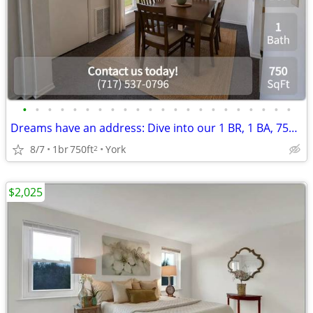
•
•
•
•
•
•
•
•
•
•
•
•
•
•
•
•
•
•
•
•
•
•
Dreams have an address: Dive into our 1 BR, 1 BA, 750 Sq Ft!
8/7
1br
750ft
York
2
$2,025