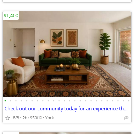
$1,400
•
•
•
•
•
•
•
•
•
•
•
•
•
•
•
•
•
•
•
•
•
•
•
•
Check out our community today for an experience that can't be beat!
8/8
2br
950ft
York
2