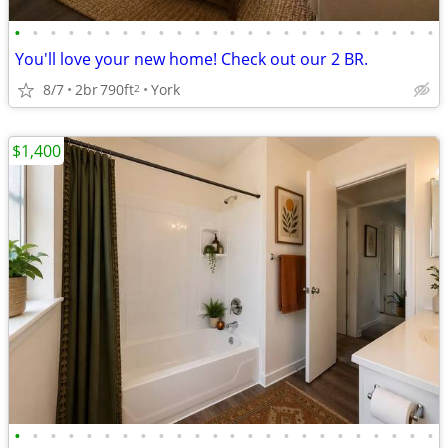
•
•
•
•
•
•
•
•
•
•
•
•
•
•
•
•
•
•
•
•
•
•
•
•
You'll love your new home! Check out our 2 BR.
8/7
2br
790ft
York
2
$1,400
•
•
•
•
•
•
•
•
•
•
•
•
•
•
•
•
•
•
•
•
•
•
•
•