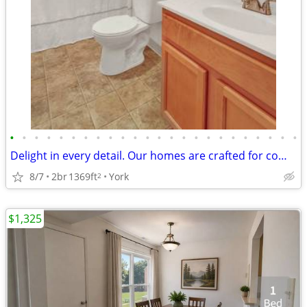
•
•
•
•
•
•
•
•
•
•
•
•
•
•
•
•
•
•
•
•
•
•
•
•
Delight in every detail. Our homes are crafted for comfort.
8/7
2br
1369ft
York
2
$1,325