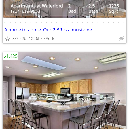
•
•
•
•
•
•
•
•
•
•
•
•
•
•
•
•
•
•
•
•
•
•
•
•
A home to adore. Our 2 BR is a must-see.
8/7
2br
1226ft
York
2
$1,425