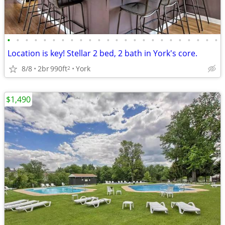
•
•
•
•
•
•
•
•
•
•
•
•
•
•
•
•
•
•
•
•
•
•
•
•
Location is key! Stellar 2 bed, 2 bath in York's core.
8/8
2br
990ft
York
2
$1,490