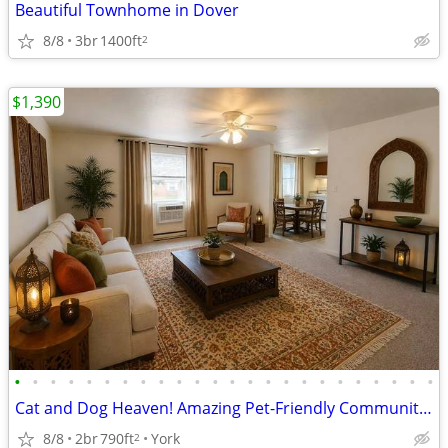
Beautiful Townhome in Dover
8/8
3br
1400ft
2
$1,390
•
•
•
•
•
•
•
•
•
•
•
•
•
•
•
•
•
•
•
•
•
•
•
•
Cat and Dog Heaven! Amazing Pet-Friendly Community! 2 Bed / 1 Bath
8/8
2br
790ft
York
2