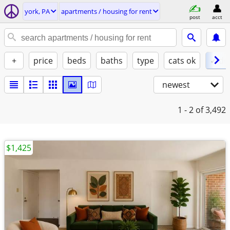
york, PA
apartments / housing for rent
post
acct
+
price
beds
baths
type
cats ok
✓ do
newest
1 - 2
of 3,492
$1,425