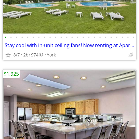
•
•
•
•
•
•
•
•
•
•
•
•
•
•
•
•
•
•
•
•
•
•
•
•
Stay cool with in-unit ceiling fans! Now renting at Apartments at Wate
8/7
2br
974ft
York
2
$1,925