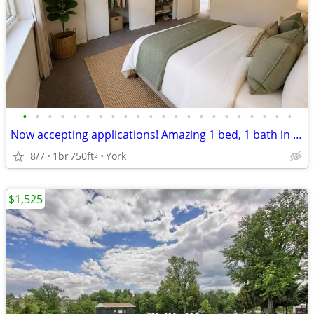
•
•
•
•
•
•
•
•
•
•
•
•
•
•
•
•
•
•
•
•
•
•
Now accepting applications! Amazing 1 bed, 1 bath in York!
8/7
1br
750ft
York
2
$1,525