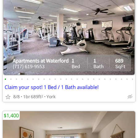
•
•
•
•
•
•
•
•
•
•
•
•
•
•
•
•
•
•
•
•
•
•
•
•
Claim your spot! 1 Bed / 1 Bath available!
8/8
1br
689ft
York
2
$1,400