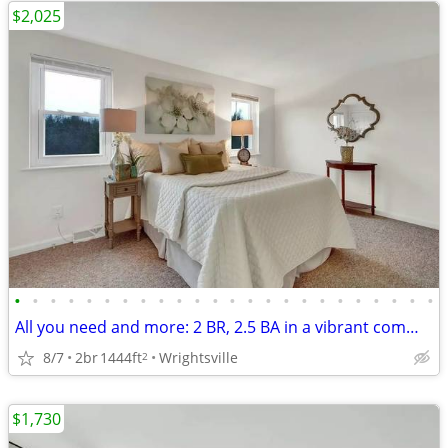
$2,025
•
•
•
•
•
•
•
•
•
•
•
•
•
•
•
•
•
•
•
•
•
•
•
•
All you need and more: 2 BR, 2.5 BA in a vibrant community.
8/7
2br
1444ft
Wrightsville
2
$1,730