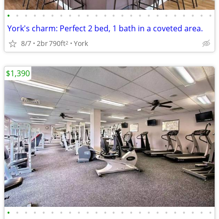
•
•
•
•
•
•
•
•
•
•
•
•
•
•
•
•
•
•
•
•
•
•
•
•
York's charm: Perfect 2 bed, 1 bath in a coveted area.
8/7
2br
790ft
York
2
$1,390
•
•
•
•
•
•
•
•
•
•
•
•
•
•
•
•
•
•
•
•
•
•
•
•