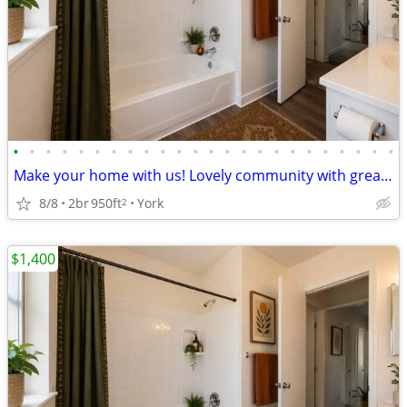
•
•
•
•
•
•
•
•
•
•
•
•
•
•
•
•
•
•
•
•
•
•
•
•
Make your home with us! Lovely community with great style!
8/8
2br
950ft
York
2
$1,400