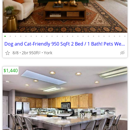
•
•
•
•
•
•
•
•
•
•
•
•
•
•
•
•
•
•
•
•
•
•
•
•
Dog and Cat-Friendly 950 SqFt 2 Bed / 1 Bath! Pets Welcome Here!
8/8
2br
950ft
York
2
$1,440