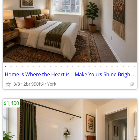
•
•
•
•
•
•
•
•
•
•
•
•
•
•
•
•
•
•
•
•
•
•
•
•
Home is Where the Heart is – Make Yours Shine Brightly Here!
8/8
2br
950ft
York
2
$1,400