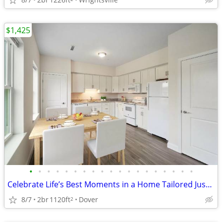
$1,425
•
•
•
•
•
•
•
•
•
•
•
•
•
•
•
•
•
•
•
Celebrate Life’s Best Moments in a Home Tailored Just for You!
8/7
2br
1120ft
Dover
2