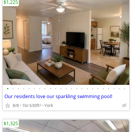
$1,225
•
•
•
•
•
•
•
•
•
•
•
•
•
•
•
•
•
•
•
•
•
•
•
Our residents love our sparkling swimming pool!
8/8
1br
630ft
York
2
$1,325