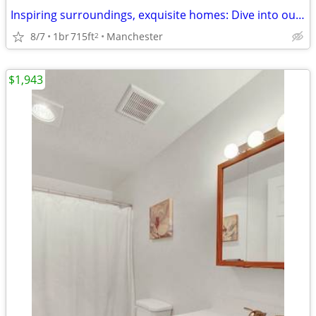
Inspiring surroundings, exquisite homes: Dive into our 1 BR.
8/7
1br
715ft
Manchester
2
$1,943