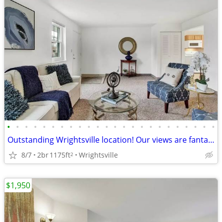
•
•
•
•
•
•
•
•
•
•
•
•
•
•
•
•
•
•
•
•
•
•
•
•
Outstanding Wrightsville location! Our views are fantastic!
8/7
2br
1175ft
Wrightsville
2
$1,950