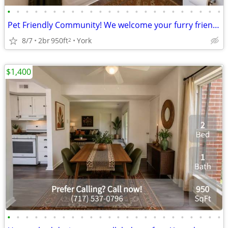
•
•
•
•
•
•
•
•
•
•
•
•
•
•
•
•
•
•
•
•
•
•
•
•
Pet Friendly Community! We welcome your furry friends!
8/7
2br
950ft
York
2
$1,400
•
•
•
•
•
•
•
•
•
•
•
•
•
•
•
•
•
•
•
•
•
•
•
•