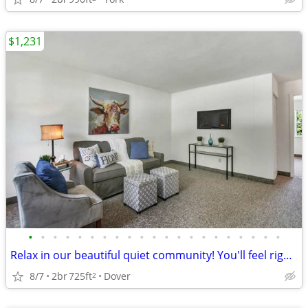
$1,231
•
•
•
•
•
•
•
•
•
•
•
•
•
•
•
•
•
•
•
•
•
Relax in our beautiful quiet community! You'll feel right at home
8/7
2br
725ft
Dover
2