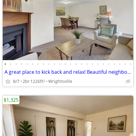
•
•
•
•
•
•
•
•
•
•
•
•
•
•
•
•
•
•
•
•
•
•
•
•
A great place to kick back and relax! Beautiful neighborhood!
8/7
2br
1226ft
Wrightsville
2
$1,325