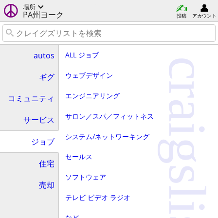
場所
PA州ヨーク
投稿
アカウント
ALL ジョブ
autos
craigslist
ウェブデザイン
ギグ
エンジニアリング
コミュニティ
サロン／スパ／フィットネス
サービス
システム/ネットワーキング
ジョブ
セールス
住宅
ソフトウェア
売却
テレビ ビデオ ラジオ
など